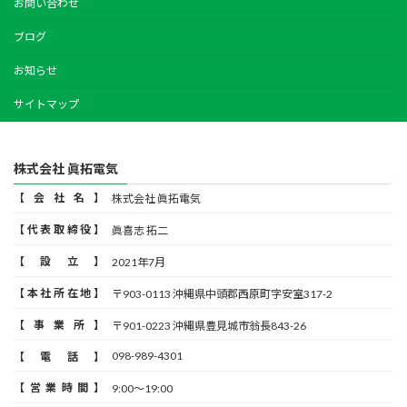
お問い合わせ
ブログ
お知らせ
サイトマップ
株式会社 眞拓電気
【会社名】
株式会社 眞拓電気
【代表取締役】
眞喜志 拓二
【設立】
2021年7月
【本社所在地】
〒903-0113 沖縄県中頭郡西原町字安室317-2
【事業所】
〒901-0223 沖縄県豊見城市翁長843-26
098-989-4301
【電話】
【営業時間】
9:00〜19:00