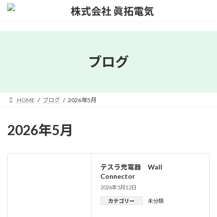
コ
ナ
ン
ビ
テ
ゲ
ブログ
ン
ー
ツ
シ
へ
ョ
ス
ン
HOME
ブログ
2026年5月
キ
に
ッ
移
プ
動
2026年5月
テスラ充電器 Wall
Connector
2026年5月12日
カテゴリー
未分類