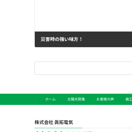
災害時の強い味方！
2025年5月23日
検
索:
ホーム
太陽光発電
お客様の声
施
株式会社 眞拓電気