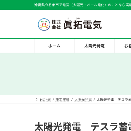
コ
ナ
沖縄県うるま市で電気（太陽光・オール電化）のことなら実
ン
ビ
テ
ゲ
ン
ー
ツ
シ
へ
ョ
ス
ン
ホーム
太陽光発電
お
キ
に
ッ
移
プ
動
HOME
施工実績
太陽光発電
太陽光発電 テスラ
太陽光発電 テスラ蓄