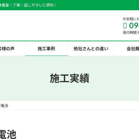
績豊富・丁寧・話しやすいと評判！
お気軽に
09
受付時間 9:
客様の声
施工事例
他社さんとの違い
会社
施工実績
蓄電池
電池