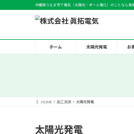
コ
ナ
沖縄県うるま市で電気（太陽光・オール電化）のことなら実
ン
ビ
テ
ゲ
ン
ー
ツ
シ
へ
ョ
ス
ン
ホーム
太陽光発電
お
キ
に
ッ
移
プ
動
HOME
施工実績
太陽光発電
太陽光発電